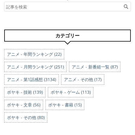
カテゴリー
アニメ - 年間ランキング (22)
アニメ - 月間ランキング (251)
アニメ - 新番組一覧 (87)
アニメ - 第1話感想 (3134)
アニメ - その他 (17)
ボヤキ - 技術 (139)
ボヤキ - ゲーム (113)
ボヤキ - 文章 (56)
ボヤキ - 書籍 (15)
ボヤキ - その他 (80)