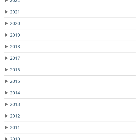
▶
2022
▶
2021
▶
2020
▶
2019
▶
2018
▶
2017
▶
2016
▶
2015
▶
2014
▶
2013
▶
2012
▶
2011
▶
2010