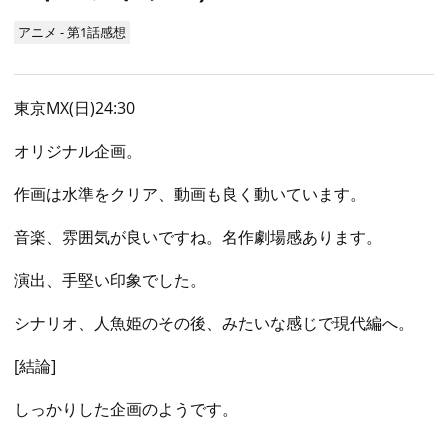
アニメ - 第1話感想
東京MX(日)24:30
オリジナル企画。
作画は水準をクリア、動画も良く動いています。
音楽、雰囲気が良いですね。名作劇場感あります。
演出、手堅い印象でした。
シナリオ、人魚姫のその後、みたいな感じで現代編へ。
[結論]
しっかりした企画のようです。