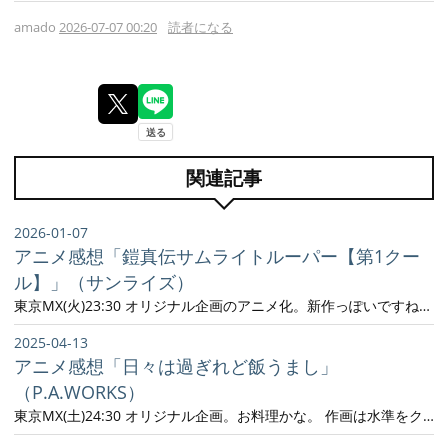
amado
2026-07-07 00:20
読者になる
関連記事
2026-01-07
アニメ感想「鎧真伝サムライトルーパー【第1クー
ル】」（サンライズ）
東京MX(火)23:30 オリジナル企画のアニメ化。新作っぽいですね…
2025-04-13
アニメ感想「日々は過ぎれど飯うまし」
（P.A.WORKS）
東京MX(土)24:30 オリジナル企画。お料理かな。 作画は水準をク…