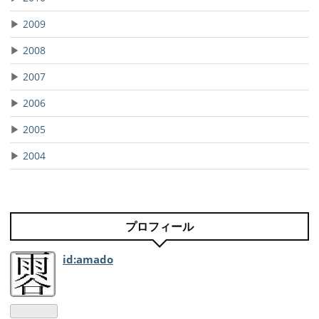
▶
2009
▶
2008
▶
2007
▶
2006
▶
2005
▶
2004
プロフィール
id:amado